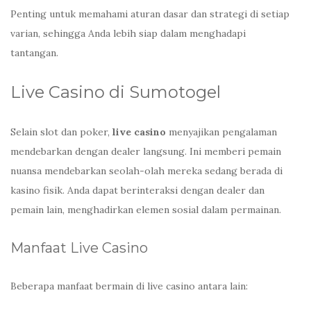
Penting untuk memahami aturan dasar dan strategi di setiap
varian, sehingga Anda lebih siap dalam menghadapi
tantangan.
Live Casino di Sumotogel
Selain slot dan poker,
live casino
menyajikan pengalaman
mendebarkan dengan dealer langsung. Ini memberi pemain
nuansa mendebarkan seolah-olah mereka sedang berada di
kasino fisik. Anda dapat berinteraksi dengan dealer dan
pemain lain, menghadirkan elemen sosial dalam permainan.
Manfaat Live Casino
Beberapa manfaat bermain di live casino antara lain: