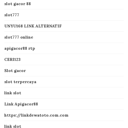
slot gacor 88
slot777
UNYU168 LINK ALTERNATIF
slot777 online
apigacor88 rtp
CERI123
Slot gacor
slot terpercaya
link slot
Link Apigacor88
https://linkdewatoto.com.com
link slot