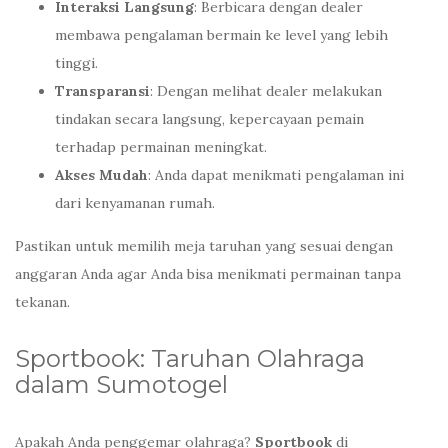
Interaksi Langsung
: Berbicara dengan dealer
membawa pengalaman bermain ke level yang lebih
tinggi.
Transparansi
: Dengan melihat dealer melakukan
tindakan secara langsung, kepercayaan pemain
terhadap permainan meningkat.
Akses Mudah
: Anda dapat menikmati pengalaman ini
dari kenyamanan rumah.
Pastikan untuk memilih meja taruhan yang sesuai dengan
anggaran Anda agar Anda bisa menikmati permainan tanpa
tekanan.
Sportbook: Taruhan Olahraga
dalam Sumotogel
Apakah Anda penggemar olahraga?
Sportbook
di