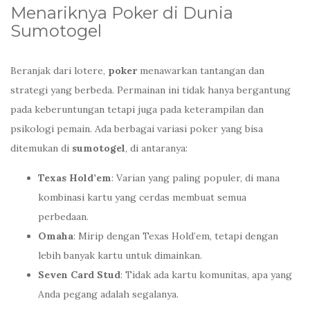
Menariknya Poker di Dunia
Sumotogel
Beranjak dari lotere,
poker
menawarkan tantangan dan
strategi yang berbeda. Permainan ini tidak hanya bergantung
pada keberuntungan tetapi juga pada keterampilan dan
psikologi pemain. Ada berbagai variasi poker yang bisa
ditemukan di
sumotogel
, di antaranya:
Texas Hold’em
: Varian yang paling populer, di mana
kombinasi kartu yang cerdas membuat semua
perbedaan.
Omaha
: Mirip dengan Texas Hold’em, tetapi dengan
lebih banyak kartu untuk dimainkan.
Seven Card Stud
: Tidak ada kartu komunitas, apa yang
Anda pegang adalah segalanya.