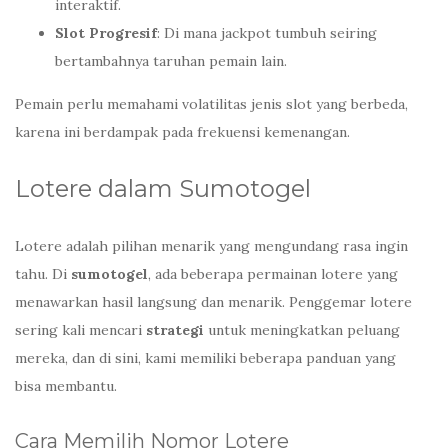
interaktif.
Slot Progresif
: Di mana jackpot tumbuh seiring
bertambahnya taruhan pemain lain.
Pemain perlu memahami volatilitas jenis slot yang berbeda,
karena ini berdampak pada frekuensi kemenangan.
Lotere dalam Sumotogel
Lotere adalah pilihan menarik yang mengundang rasa ingin
tahu. Di
sumotogel
, ada beberapa permainan lotere yang
menawarkan hasil langsung dan menarik. Penggemar lotere
sering kali mencari
strategi
untuk meningkatkan peluang
mereka, dan di sini, kami memiliki beberapa panduan yang
bisa membantu.
Cara Memilih Nomor Lotere