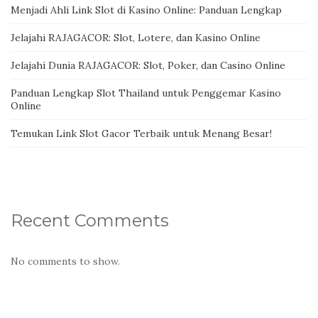
Menjadi Ahli Link Slot di Kasino Online: Panduan Lengkap
Jelajahi RAJAGACOR: Slot, Lotere, dan Kasino Online
Jelajahi Dunia RAJAGACOR: Slot, Poker, dan Casino Online
Panduan Lengkap Slot Thailand untuk Penggemar Kasino
Online
Temukan Link Slot Gacor Terbaik untuk Menang Besar!
Recent Comments
No comments to show.