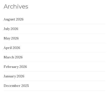
Archives
August 2026
July 2026
May 2026
April 2026
March 2026
February 2026
January 2026
December 2025