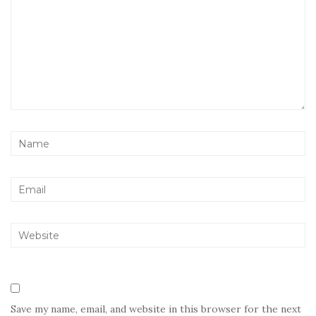
Save my name, email, and website in this browser for the next