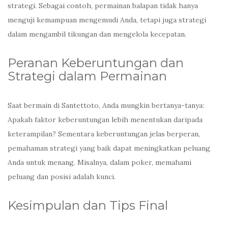
strategi. Sebagai contoh, permainan balapan tidak hanya
menguji kemampuan mengemudi Anda, tetapi juga strategi
dalam mengambil tikungan dan mengelola kecepatan.
Peranan Keberuntungan dan
Strategi dalam Permainan
Saat bermain di Santettoto, Anda mungkin bertanya-tanya:
Apakah faktor keberuntungan lebih menentukan daripada
keterampilan? Sementara keberuntungan jelas berperan,
pemahaman strategi yang baik dapat meningkatkan peluang
Anda untuk menang. Misalnya, dalam poker, memahami
peluang dan posisi adalah kunci.
Kesimpulan dan Tips Final